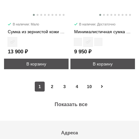
В наличии: Мало
В наличии: Достаточно
Сумка из зернистой кожи с ромбовидной стежкой 1112-2
Минималистичная сумка из натуральной кожи 5138
13 900 ₽
9 950 ₽
В корзину
В корзину
1
2
3
4
10
Показать все
Адреса