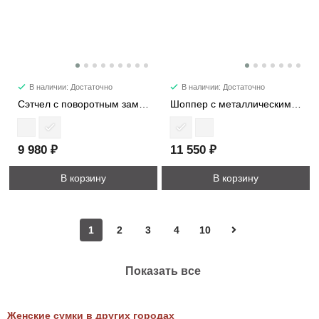
В наличии: Достаточно
В наличии: Достаточно
Сэтчел с поворотным замком 1092M
Шоппер с металлическими ручками 9224-1
9 980 ₽
11 550 ₽
В корзину
В корзину
1
2
3
4
10
Показать все
Женские сумки в других городах